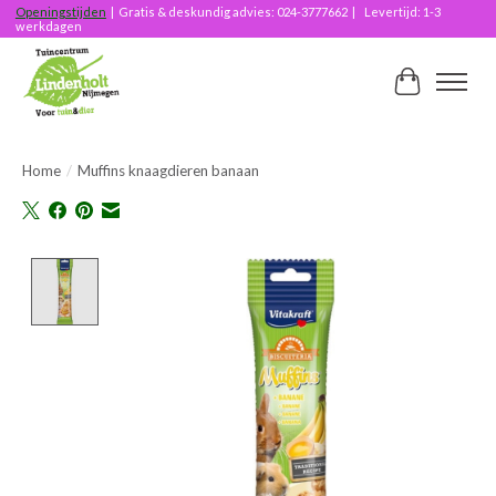
Openingstijden
| Gratis & deskundig advies: 024-3777662 | Levertijd: 1-3
werkdagen
Winkelwag
Home
/
Muffins knaagdieren banaan
Product image slideshow Items