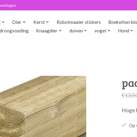
 werkdagen
g
Dier
Kerst
Robotmaaier stickers
Boeketten bl
droogvoeding
Knaagdier
duiven
vogel
Hond
pa
€13,5
Hoge k
Op 