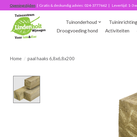
Openingstijden
| Gratis & deskundig advies: 024-3777662 | Levertijd: 1-3
Tuinonderhoud
Tuininrichtin
Droogvoeding hond
Activiteiten
Home
/
paal haaks 6,8x6,8x200
Product image slideshow Items