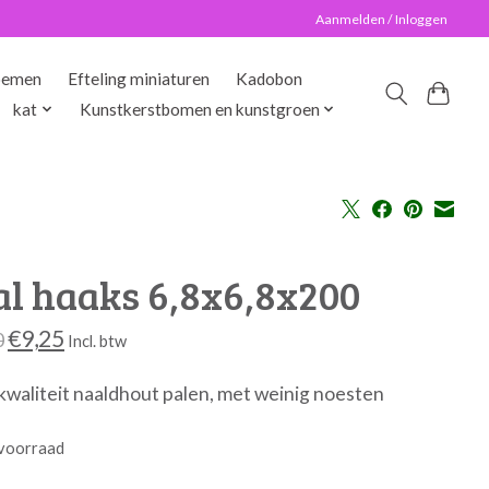
Aanmelden / Inloggen
oemen
Efteling miniaturen
Kadobon
kat
Kunstkerstbomen en kunstgroen
al haaks 6,8x6,8x200
€9,25
0
Incl. btw
waliteit naaldhout palen, met weinig noesten
voorraad