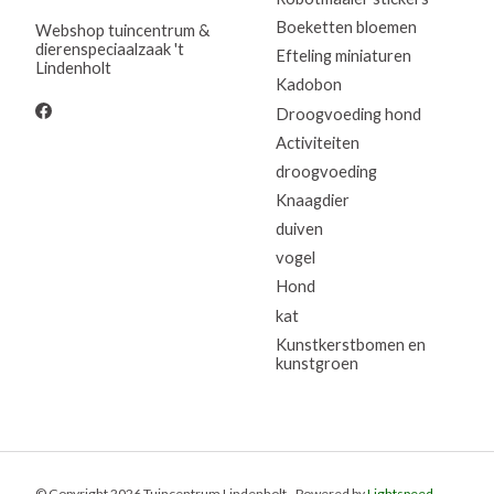
Boeketten bloemen
Webshop tuincentrum &
dierenspeciaalzaak 't
Efteling miniaturen
Lindenholt
Kadobon
Droogvoeding hond
Activiteiten
droogvoeding
Knaagdier
duiven
vogel
Hond
kat
Kunstkerstbomen en
kunstgroen
© Copyright 2026 Tuincentrum Lindenholt - Powered by
Lightspeed