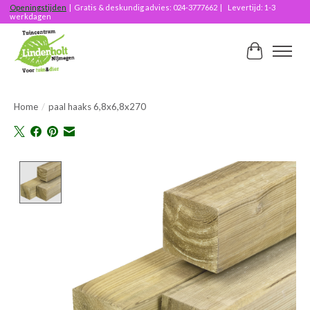
Openingstijden
| Gratis & deskundig advies: 024-3777662 | Levertijd: 1-3
werkdagen
Winkelwag
Home
/
paal haaks 6,8x6,8x270
Product image slideshow Items