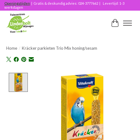
Openingstijden
| Gratis & deskundig advies: 024-3777662 | Levertijd: 1-3
werkdagen
Winkelwag
Home
/
Kräcker parkieten Trio Mix honing/sesam
Product image slideshow Items