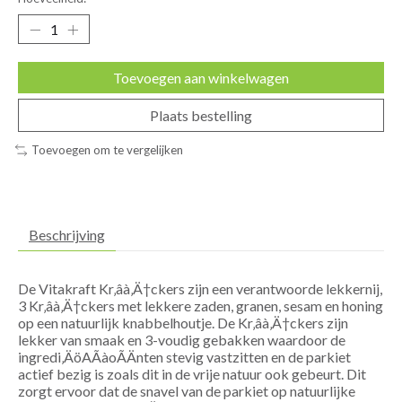
Toevoegen aan winkelwagen
Plaats bestelling
Toevoegen om te vergelijken
Beschrijving
De Vitakraft Kr‚âà‚Ä†ckers zijn een verantwoorde lekkernij,
3 Kr‚âà‚Ä†ckers met lekkere zaden, granen, sesam en honing
op een natuurlijk knabbelhoutje. De Kr‚âà‚Ä†ckers zijn
lekker van smaak en 3-voudig gebakken waardoor de
ingredi‚ÄöAÃàoÃÄnten stevig vastzitten en de parkiet
actief bezig is zoals dit in de vrije natuur ook gebeurt. Dit
zorgt ervoor dat de snavel van de parkiet op natuurlijke