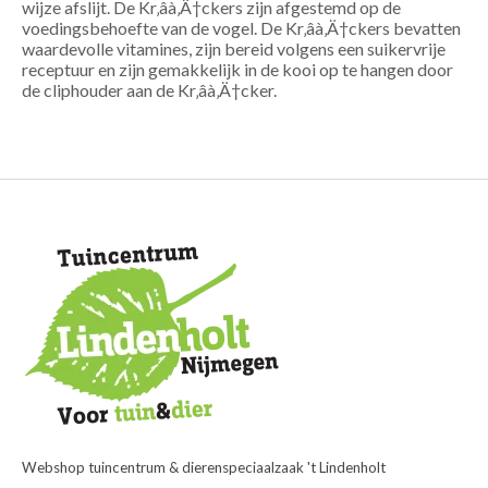
wijze afslijt. De Kr‚âà‚Ä†ckers zijn afgestemd op de
voedingsbehoefte van de vogel. De Kr‚âà‚Ä†ckers bevatten
waardevolle vitamines, zijn bereid volgens een suikervrije
receptuur en zijn gemakkelijk in de kooi op te hangen door
de cliphouder aan de Kr‚âà‚Ä†cker.
Webshop tuincentrum & dierenspeciaalzaak 't Lindenholt