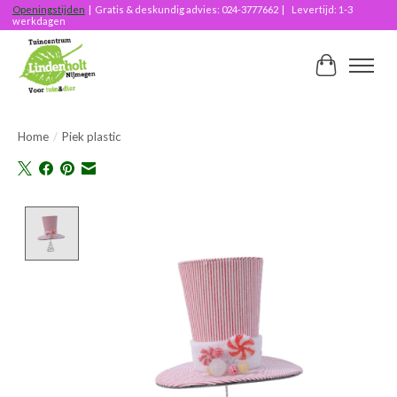
Openingstijden
| Gratis & deskundig advies: 024-3777662 | Levertijd: 1-3
werkdagen
Winkelwag
Home
/
Piek plastic
Product image slideshow Items