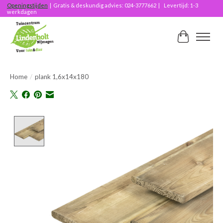
Openingstijden
| Gratis & deskundig advies: 024-3777662 | Levertijd: 1-3
werkdagen
Winkelwag
Home
/
plank 1,6x14x180
Product image slideshow Items