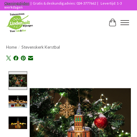
Openingstijden
| Gratis & deskundig advies: 024-3777662 | Levertijd: 1-3
werkdagen
Winkelwag
Home
/
Stevenskerk Kerstbal
Product image slideshow Items