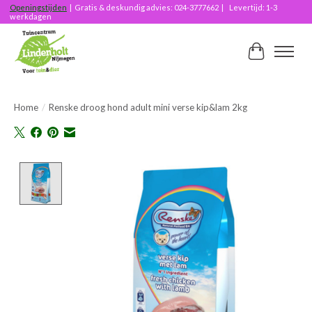
Openingstijden
| Gratis & deskundig advies: 024-3777662 | Levertijd: 1-3
werkdagen
Winkelwag
Home
/
Renske droog hond adult mini verse kip&lam 2kg
Product image slideshow Items