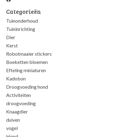
Categorieën
Tuinonderhoud
Tuininrichting
Dier
Kerst
Robotmaaier stickers
Boeketten bloemen
Efteling miniaturen
Kadobon
Droogvoeding hond
Activiteiten
droogvoeding
Knaagdier
duiven
vogel
Hond