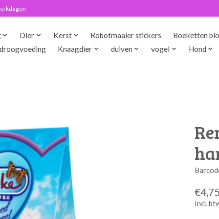
 werkdagen
g
Dier
Kerst
Robotmaaier stickers
Boeketten bl
droogvoeding
Knaagdier
duiven
vogel
Hond
Re
ha
Barcod
€4,7
Incl. bt