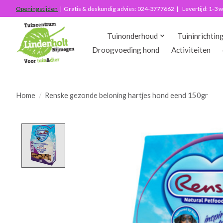
Openingstijden
| Gratis & deskundig advies: 024-3777662 | Levertijd: 1-3
Tuinonderhoud
Tuininrichtin
Droogvoeding hond
Activiteiten
Home
/
Renske gezonde beloning hartjes hond eend 150gr
Product image slideshow Items