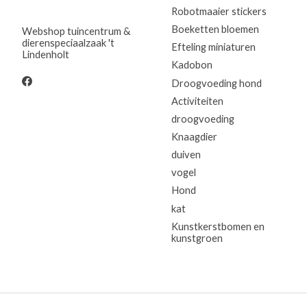
Robotmaaier stickers
Boeketten bloemen
Webshop tuincentrum &
dierenspeciaalzaak 't
Efteling miniaturen
Lindenholt
Kadobon
Droogvoeding hond
Activiteiten
droogvoeding
Knaagdier
duiven
vogel
Hond
kat
Kunstkerstbomen en
kunstgroen