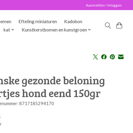
Aanmelden / Inloggen
oemen
Efteling miniaturen
Kadobon
kat
Kunstkerstbomen en kunstgroen
nske gezonde beloning
rtjes hond eend 150gr
enummer: 8717185294170
5
w