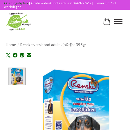
Openingstijden
| Gratis & deskundig advies: 024-3777662 | Levertijd: 1-3
werkdagen
Winkelwag
Home
/
Renske vers hond adult kip&rijst 395gr
Product image slideshow Items