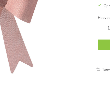
Op 
Hoevee
Toev