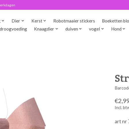
 werkdagen
g
Dier
Kerst
Robotmaaier stickers
Boeketten bl
droogvoeding
Knaagdier
duiven
vogel
Hond
Str
Barcod
€2,9
Incl. bt
art n