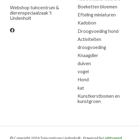
Boeketten bloemen
Webshop tuincentrum &
dierenspeciaalzaak 't
Efteling miniaturen
Lindenholt
Kadobon
Droogvoeding hond
Activiteiten
droogvoeding
Knaagdier
duiven
vogel
Hond
kat
Kunstkerstbomen en
kunstgroen
© Copyright 2026 Tuincentrum Lindenholt - Powered by
Lightspeed