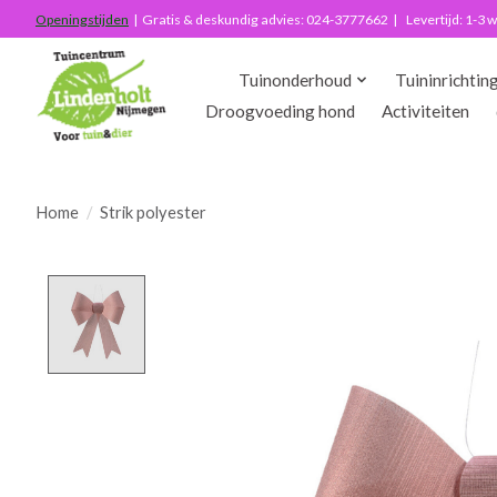
Openingstijden
| Gratis & deskundig advies: 024-3777662 | Levertijd: 1-3
Tuinonderhoud
Tuininrichtin
Droogvoeding hond
Activiteiten
Home
/
Strik polyester
Product image slideshow Items