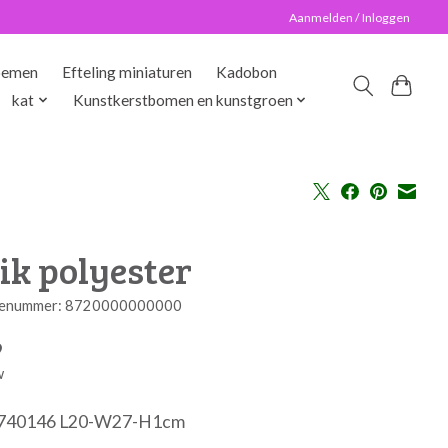
Aanmelden / Inloggen
oemen
Efteling miniaturen
Kadobon
kat
Kunstkerstbomen en kunstgroen
ik polyester
enummer: 8720000000000
9
w
r 740146 L20-W27-H1cm