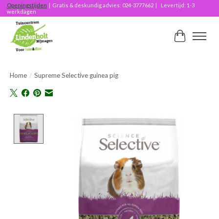
Openingstijden
| Gratis & deskundig advies: 024-3777662 | Levertijd: 1-3
werkdagen
Winkelwag
Home
/
Supreme Selective guinea pig
Product image slideshow Items