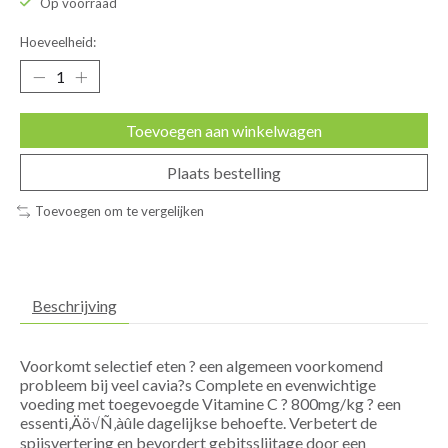
Op voorraad
Hoeveelheid:
Toevoegen aan winkelwagen
Plaats bestelling
Toevoegen om te vergelijken
Beschrijving
Voorkomt selectief eten ? een algemeen voorkomend
probleem bij veel cavia?s Complete en evenwichtige
voeding met toegevoegde Vitamine C ? 800mg/kg ? een
essenti‚Äö√Ñ‚àûle dagelijkse behoefte. Verbetert de
spijsvertering en bevordert gebitsslijtage door een