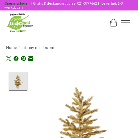
Openingstijden
| Gratis & deskundig advies: 024-3777662 | Levertijd: 1-3
werkdagen
Winkelwag
Home
/
Tiffany mini boom
Product image slideshow Items