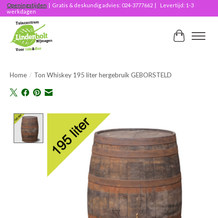
Openingstijden
| Gratis & deskundig advies: 024-3777662 | Levertijd: 1-3
werkdagen
Winkelwag
Home
/
Ton Whiskey 195 liter hergebruik GEBORSTELD
Product image slideshow Items