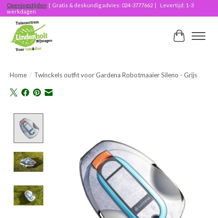
Openingstijden
| Gratis & deskundig advies: 024-3777662 | Levertijd: 1-3
werkdagen
Winkelwag
Home
/
Twinckels outfit voor Gardena Robotmaaier Sileno - Grijs
Product image slideshow Items