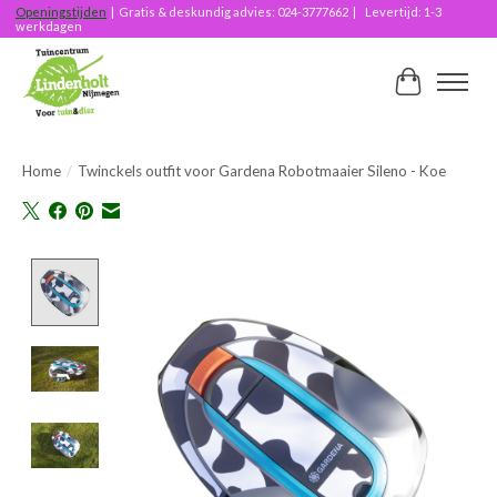
Openingstijden
| Gratis & deskundig advies: 024-3777662 | Levertijd: 1-3
werkdagen
Winkelwag
Home
/
Twinckels outfit voor Gardena Robotmaaier Sileno - Koe
Product image slideshow Items