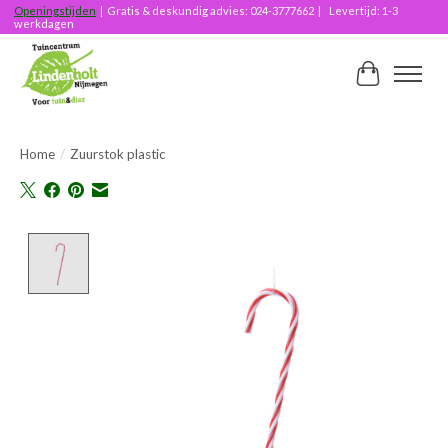
Openingstijden
| Gratis & deskundig advies: 024-3777662 | Levertijd: 1-3
werkdagen
Winkelwag
Home
/
Zuurstok plastic
Product image slideshow Items